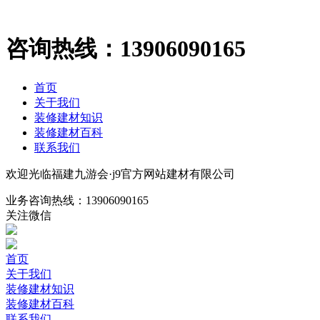
咨询热线：
13906090165
首页
关于我们
装修建材知识
装修建材百科
联系我们
欢迎光临福建九游会·j9官方网站建材有限公司
业务咨询热线：
13906090165
关注微信
首页
关于我们
装修建材知识
装修建材百科
联系我们