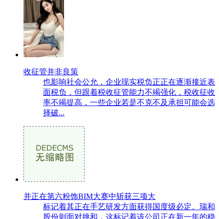
收征管并非良策
也影响社会公允，企业现实税负正正在逐渐接近表
面税负，但跟着税收征管能力不竭强化，税收征收
率不竭提高，一些企业若是不克不及承担可能会选
择破...
并正在第六粉饰BIM大赛中斩获三项大
标记着其正在手艺研发方面获得国度级必定。瑞和
股份则面对挑和，这标记着该公司正在新一年的稳