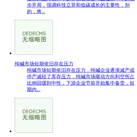
步开局，强调科技立异和低碳成长的主要性，别
的，将...
纯碱市场短期依旧存在压力
纯碱市场短期依旧存在压力，纯碱企业逐渐减产或
停产减轻了库存压力，纯碱市场驱动方向利空所占
比例回缓到中性，下游企业节前开始集中备货，短
期内...