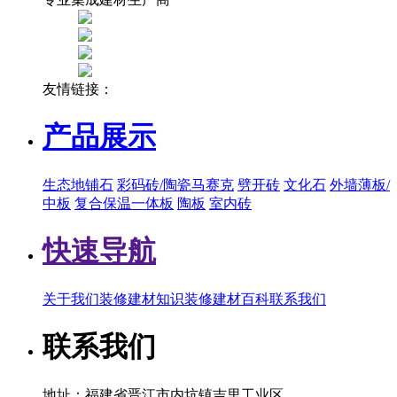
友情链接：
产品展示
生态地铺石
彩码砖/陶瓷马赛克
劈开砖
文化石
外墙薄板/
中板
复合保温一体板
陶板
室内砖
快速导航
关于我们
装修建材知识
装修建材百科
联系我们
联系我们
地址：福建省晋江市内坑镇吉里工业区