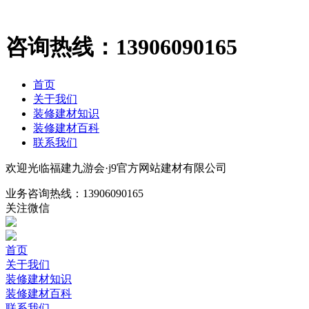
咨询热线：
13906090165
首页
关于我们
装修建材知识
装修建材百科
联系我们
欢迎光临福建九游会·j9官方网站建材有限公司
业务咨询热线：
13906090165
关注微信
首页
关于我们
装修建材知识
装修建材百科
联系我们