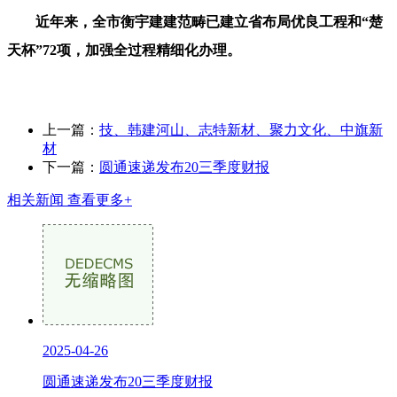
近年来，全市衡宇建建范畴已建立省布局优良工程和“楚
天杯”72项，加强全过程精细化办理。
上一篇：
技、韩建河山、志特新材、聚力文化、中旗新
材
下一篇：
圆通速递发布20三季度财报
相关新闻
查看更多+
2025-04-26
圆通速递发布20三季度财报