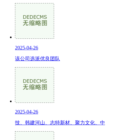
2025-04-26
该公司选派优良团队
2025-04-26
技、韩建河山、志特新材、聚力文化、中