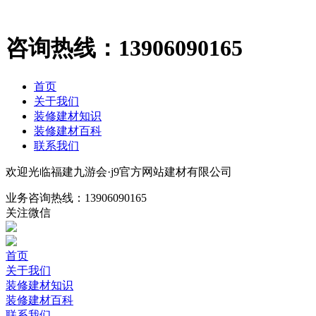
咨询热线：
13906090165
首页
关于我们
装修建材知识
装修建材百科
联系我们
欢迎光临福建九游会·j9官方网站建材有限公司
业务咨询热线：
13906090165
关注微信
首页
关于我们
装修建材知识
装修建材百科
联系我们