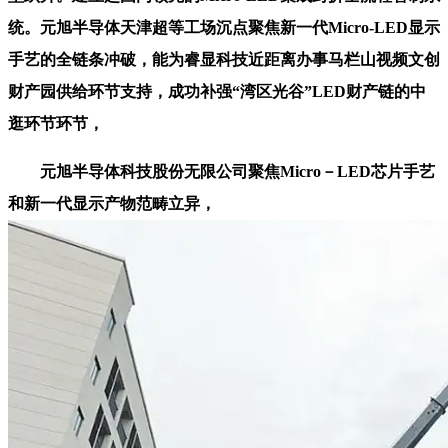
统。元旭半导体天津超等工场沉点聚焦新一代Micro-LED显示
手艺的全链条冲破，能为睿显科技近距离办事马栏山视频文创
财产园供给环节支持，成功补强“湾区光谷”LED财产链的中
逛环节环节，
元旭半导体科技股份无限公司聚焦Micro－LED芯片手艺
和新一代显示产物范畴立异，