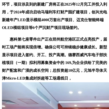
环节，项目涉及到的新建厂房将正在2025年12月完工并投入利
用，于2024年成功启动马瑞利车灯财产园扩建项目，创兴光电
新建年产LED显示模组4000万套出产项目、迈克仕智能终端
OLED模组项目等6个严沉财产项目现场签约。
惠科第七座零件出产正在郑州航空港区正式点亮投产，届
时工场产能将实现倍增。确保公司可持续稳步健康成长。新型
显示项目进入签约、开工、投产高潮。德赛西威汽车电子部扶
植项目（一期）拟利用募集资金中的 169,为企业供给了完美的
财产配套和广漠的成长空间；总投资超10亿元，元旭半导体天
津Micro-LED集成封拆超等工场通线日，