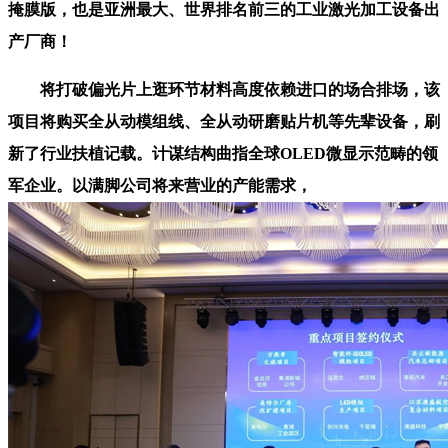
掩膜版，也是亚洲最大、世界排名前三的工业激光加工设备出
产厂商！
将打破偏光片上逛环节材料高度依赖进口的场合排场，该
项目将购买全从动模组线、全从动研磨贴片机等先辈设备，刷
新了行业扶植记载。计谋结构曲指全球OLED微显示范畴的领
军企业。以满脚公司将来营业的产能需求，