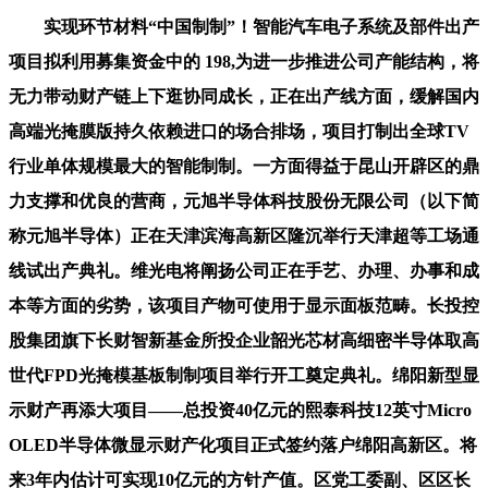
实现环节材料“中国制制”！智能汽车电子系统及部件出产
项目拟利用募集资金中的 198,为进一步推进公司产能结构，将
无力带动财产链上下逛协同成长，正在出产线方面，缓解国内
高端光掩膜版持久依赖进口的场合排场，项目打制出全球TV
行业单体规模最大的智能制制。一方面得益于昆山开辟区的鼎
力支撑和优良的营商，元旭半导体科技股份无限公司（以下简
称元旭半导体）正在天津滨海高新区隆沉举行天津超等工场通
线试出产典礼。维光电将阐扬公司正在手艺、办理、办事和成
本等方面的劣势，该项目产物可使用于显示面板范畴。长投控
股集团旗下长财智新基金所投企业韶光芯材高细密半导体取高
世代FPD光掩模基板制制项目举行开工奠定典礼。绵阳新型显
示财产再添大项目——总投资40亿元的熙泰科技12英寸Micro
OLED半导体微显示财产化项目正式签约落户绵阳高新区。将
来3年内估计可实现10亿元的方针产值。区党工委副、区区长