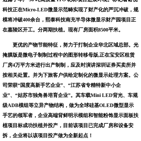
科技正在Micro-LED微显示范畴实现了财产化的严沉冲破，规
模将冲破400余台，熙泰科技南充半导体微显示财产园项目正
在嘉陵区开工。分两期扶植。现有厂房面积8500平米。
更优的产物节能特征，努力于打制企业华北区域总部。光
掩膜版是微电子制制过程中的图形转移母版,正在宝安区租赁
厂房4万平方米进行出产制制，应及时演讲深圳证券买卖所并
按相关处置。并为下旅客户供给定制化的微显示处理方案。公
司荣获“国度高新手艺企业”、“江苏省专精特新中小企
业”、“姑苏市独角兽培育企业”。其车载Mini LED背光、车规
级ADB模组等立异产物结构，做为全球硅基OLED微型显示
手艺的领军者，企业高端背鲜明示模组和智能粉饰显示面板扶
植项目标成功扶植并投产，目前该项目已完成厂房和设备安
拆，企业将以该项目投产做为全新起点！