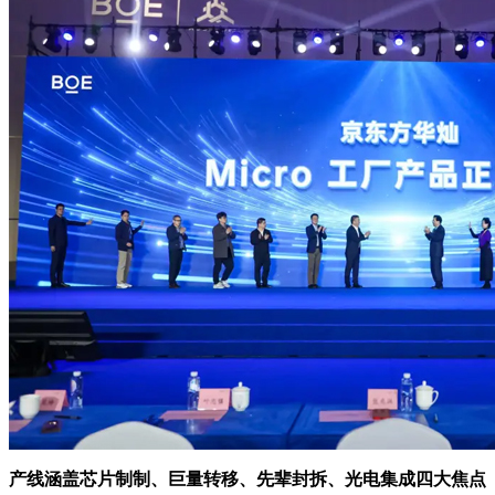
产线涵盖芯片制制、巨量转移、先辈封拆、光电集成四大焦点